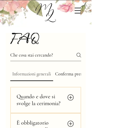
FAQ
Informazioni generali
Conferma presenza
Quando e dove si
svolge la cerimonia?
La cerimonia si terrà il
È obbligatorio
28/08/2026 presso la Chiesa di S.